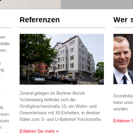
Referenzen
Wer s
nen
bilie.
er,
n
ng
,
,
Zentral gelegen im Berliner Bezirk
Grundstüc
Schöneberg befindet sich die
kann unse
Großgörschenstraße 15, ein Wohn- und
ft,
werden.
Gewerbehaus mit 35 Einheiten, in direkter
anzen
Nähe zum S- und U-Bahnhof Yorckstraße.
essen
Erfahren 
m
Erfahren Sie mehr »