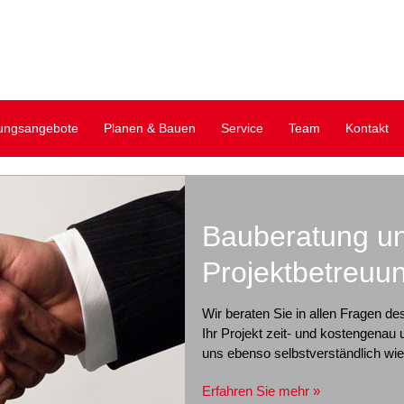
ungsangebote
Planen & Bauen
Service
Team
Kontakt
Bauberatung u
Projektbetreuu
Wir beraten Sie in allen Fragen 
Ihr Projekt zeit- und kostengenau 
uns ebenso selbstverständlich w
Erfahren Sie mehr »